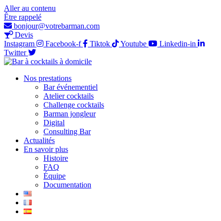
Aller au contenu
Être rappelé
bonjour@votrebarman.com
Devis
Instagram
Facebook-f
Tiktok
Youtube
Linkedin-in
Twitter
Nos prestations
Bar événementiel
Atelier cocktails
Challenge cocktails
Barman jongleur
Digital
Consulting Bar
Actualités
En savoir plus
Histoire
FAQ
Équipe
Documentation