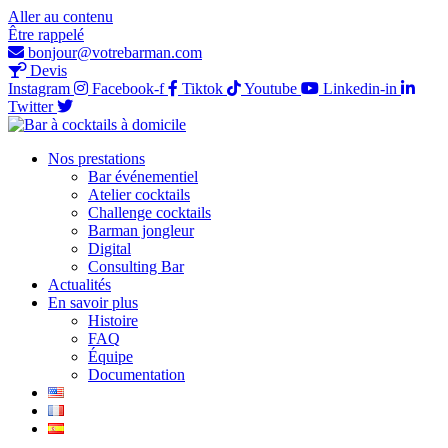
Aller au contenu
Être rappelé
bonjour@votrebarman.com
Devis
Instagram
Facebook-f
Tiktok
Youtube
Linkedin-in
Twitter
Nos prestations
Bar événementiel
Atelier cocktails
Challenge cocktails
Barman jongleur
Digital
Consulting Bar
Actualités
En savoir plus
Histoire
FAQ
Équipe
Documentation