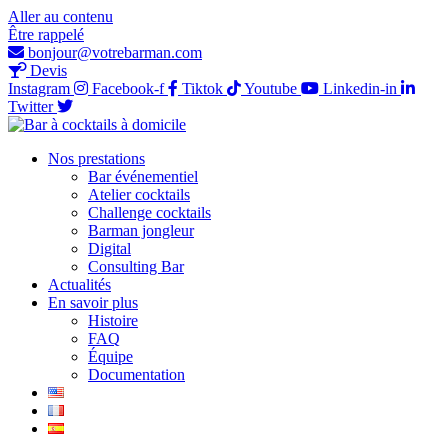
Aller au contenu
Être rappelé
bonjour@votrebarman.com
Devis
Instagram
Facebook-f
Tiktok
Youtube
Linkedin-in
Twitter
Nos prestations
Bar événementiel
Atelier cocktails
Challenge cocktails
Barman jongleur
Digital
Consulting Bar
Actualités
En savoir plus
Histoire
FAQ
Équipe
Documentation