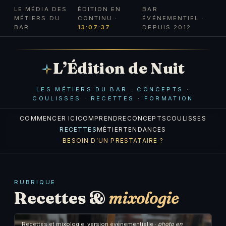
LE MÉDIA DES
ÉDITION EN
BAR
MÉTIERS DU
CONTINU ·
ÉVÉNEMENTIEL ·
BAR
13:07:37
DEPUIS 2012
L’Édition de Nuit
LES MÉTIERS DU BAR : CONCEPTS ·
COULISSES · RECETTES · FORMATION
COMMENCER ICI
COMPRENDRE
CONCEPTS
COULISSES
RECETTES
MÉTIER
TENDANCES
BESOIN D’UN PRESTATAIRE ?
RUBRIQUE
Recettes &
mixologie
Recettes et mixologie, version événementielle ·
photo en